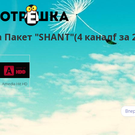
а
Пакет "SHANT"(4 каналf за 
Amedia Hit HD
Впе