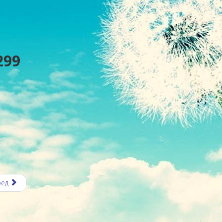
299
ред